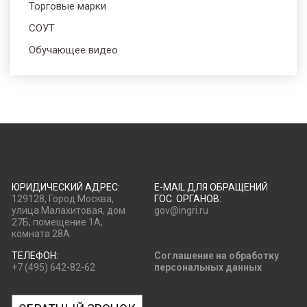
Торговые марки
СОУТ
Обучающее видео
ЮРИДИЧЕСКИЙ АДРЕС:
E-MAIL ДЛЯ ОБРАЩЕНИЙ
129128, Город Москва,
ГОС. ОРГАНОВ:
улица Малахитовая, дом
gov@ingri.ru
27Б, помещение 1А,
комната 28А
ТЕЛЕФОН:
Соглашение на обработку
+7 (495) 642-82-62
персональных данных