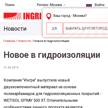
Регион:
Москва
Поиск
Войти
msk@ingri.ru
Ваш город -
Москва
?
пн. – пт.: 9.00-18.00
Новости
ДА
ВЫБРАТЬ ДРУГОЙ ГОРОД
Главная
Новости
Новое в гидроизоляции
Новое в гидроизоляции
21.06.2019
Компания "Ингри" выпустила новый
двухкомпонентный материал на основе
поликарбамидов для гидроизоляционных покрытий -
WETISOL SPRAY 500 XT. Отличительными
особенностями данного продукта являются