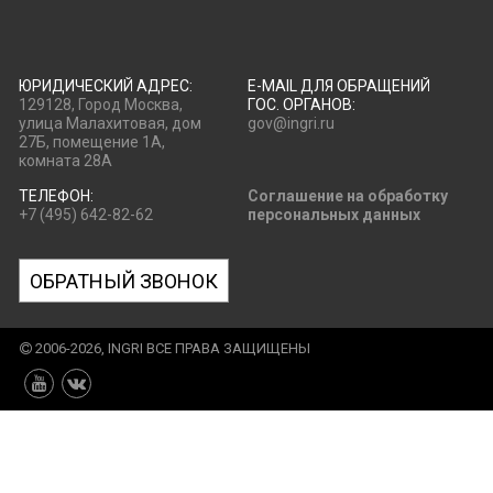
ЮРИДИЧЕСКИЙ АДРЕС:
E-MAIL ДЛЯ ОБРАЩЕНИЙ
129128, Город Москва,
ГОС. ОРГАНОВ:
улица Малахитовая, дом
gov@ingri.ru
27Б, помещение 1А,
комната 28А
ТЕЛЕФОН:
Соглашение на обработку
+7 (495) 642-82-62
персональных данных
ОБРАТНЫЙ ЗВОНОК
2006-2026, INGRI ВСЕ ПРАВА ЗАЩИЩЕНЫ