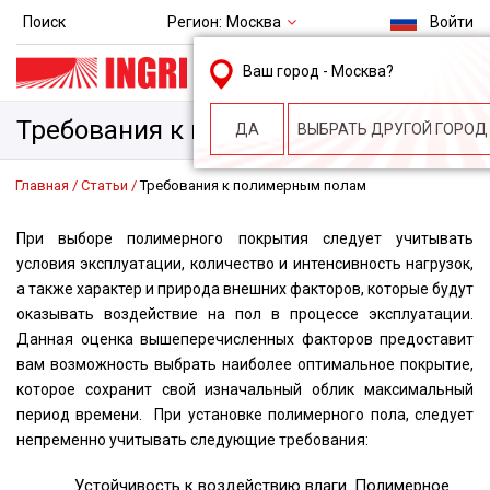
Регион:
Москва
Поиск
Войти
msk@ingri.ru
Ваш город -
Москва
?
пн. – пт.: 9.00-18.00
Требования к полимерным полам
ДА
ВЫБРАТЬ ДРУГОЙ ГОРОД
Главная
Статьи
Требования к полимерным полам
При выборе полимерного покрытия следует учитывать
условия эксплуатации, количество и интенсивность нагрузок,
а также характер и природа внешних факторов, которые будут
оказывать воздействие на пол в процессе эксплуатации.
Данная оценка вышеперечисленных факторов предоставит
вам возможность выбрать наиболее оптимальное покрытие,
которое сохранит свой изначальный облик максимальный
период времени. При установке полимерного пола, следует
непременно учитывать следующие требования:
Устойчивость к воздействию влаги. Полимерное