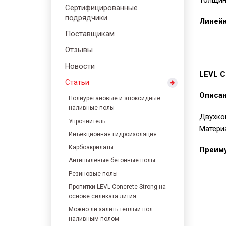
Толщина
Сертифицированные
подрядчики
Линейк
Поставщикам
Отзывы
Новости
LEVL C
Статьи
Описан
Полиуретановые и эпоксидные
наливные полы
Двухко
Упрочнитель
Матери
Инъекционная гидроизоляция
Карбоакрилаты
Преим
Антипылевые бетонные полы
Резиновые полы
Пропитки LEVL Concrete Strong на
основе силиката лития
Можно ли залить теплый пол
наливным полом