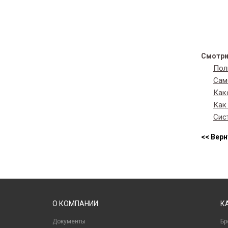
Смотри
Пол
Сам
Как
Как
Сис
<< Верн
О КОМПАНИИ
К
Документы
Бр