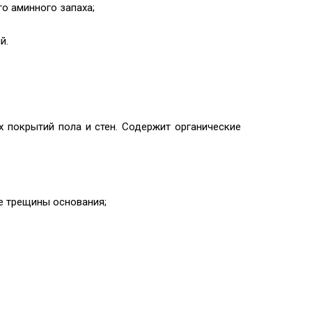
го аминного запаха;
й.
 покрытий пола и стен. Содержит органические
е трещины основания;