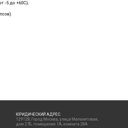
т -5 до +60С);
псов).
ЮРИДИЧЕСКИЙ АДРЕС:
129128, Город Москва, улица Малахитовая,
дом 27Б, помещение 1А, комната 28А