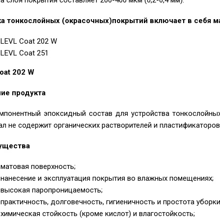
 слоя покрытия составляет 200-400 мкм (0,2-0,4 мм).
а тонкослойных (окрасочных)
покрытий включает в себя м
LEVL Coat 202 W
LEVL Coat 251
oat 202 W
ие продукта
мпонентный эпоксидный состав для устройства тонкослойны
ал не содержит органических растворителей и пластификаторов
ущества
матовая поверхность;
нанесение и эксплуатация покрытия во влажных помещениях;
высокая паропроницаемость;
практичность, долговечность, гигиеничность и простота уборки
химическая стойкость (кроме кислот) и влагостойкость;