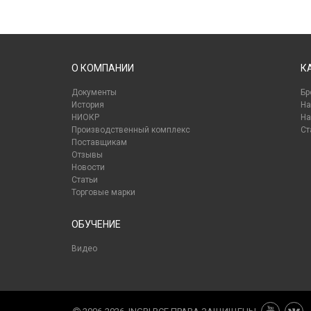
О КОМПАНИИ
К
Документы
Бр
История
На
НИОКР
На
Производственный комплекс
Ст
Поставщикам
Отзывы
Новости
Статьи
Торговые марки
ОБУЧЕНИЕ
Видео