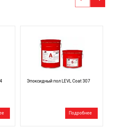
4
Эпоксидный пол LEVL Coat 307
Трёхкомпон
материал н
для устрой
покрытий LE
ее
Подробнее