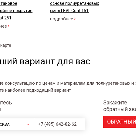
етановое
основе полиуретановых
лойное покрытие
смол LEVL Coat 151
at 251
подробнее
нее
 карте
ший вариант для вас
те консультацию по ценам и материалам для полиуретановых и
те наиболее подходящий вариант
тесь
Закажите
и
обратный зв
ОБРАТНЫЙ
+7 (495) 642-82-62
СКВА