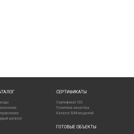
АТАЛОГ
СЕРТИФИКАТЫ
енды
Сертификат ISO
значение
Политика качества
правление
Каталог BIM-моделей
арый каталог
ГОТОВЫЕ ОБЪЕКТЫ