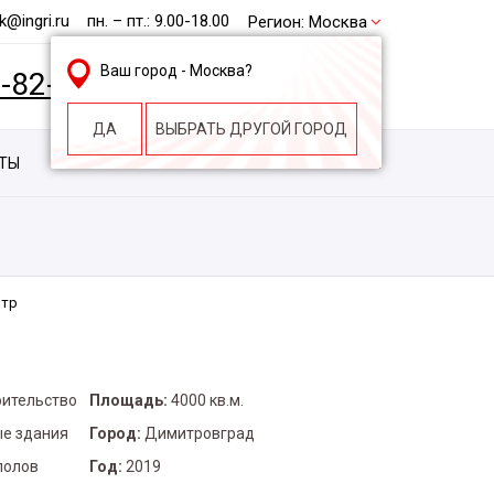
@ingri.ru
пн. – пт.: 9.00-18.00
Регион:
Москва
Ваш город -
Москва
?
2-82-62
БЕСПЛАТНАЯ КОНСУЛЬТАЦИЯ
ДА
ВЫБРАТЬ ДРУГОЙ ГОРОД
КТЫ
КОНТАКТЫ
СТРОИТЕЛЬНАЯ КОМПАНИЯ
нтр
оительство
Площадь:
4000 кв.м.
е здания
Город:
Димитровград
полов
Год:
2019