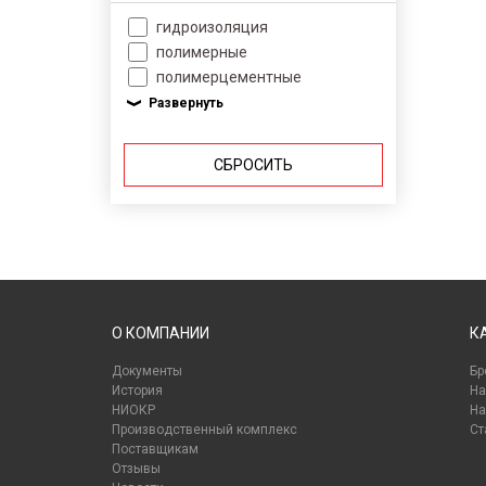
гидроизоляция
полимерные
полимерцементные
СБРОСИТЬ
О КОМПАНИИ
К
Документы
Бр
История
На
НИОКР
На
Производственный комплекс
Ст
Поставщикам
Отзывы