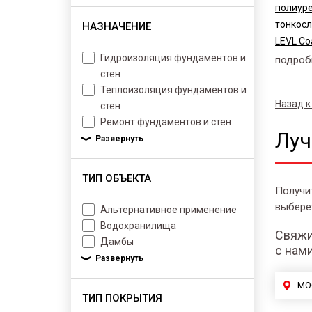
полиур
тонкос
НАЗНАЧЕНИЕ
LEVL Co
Гидроизоляция фундаментов и
подроб
стен
Теплоизоляция фундаментов и
Назад к
стен
Ремонт фундаментов и стен
Луч
ТИП ОБЪЕКТА
Получи
выбере
Альтернативное применение
Водохранилища
Свяжи
Дамбы
с нам
МО
ТИП ПОКРЫТИЯ