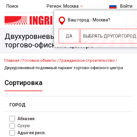
Регион:
Москва
Поиск
Войти
msk@ingri.ru
Ваш город -
Москва
?
пн. – пт.: 9.00-18.00
Двухуровневый подземный паркинг
ДА
ВЫБРАТЬ ДРУГОЙ ГОРОД
торгово-офисного центра
Главная
Готовые объекты
Гражданское строительство
Двухуровневый подземный паркинг торгово-офисного центра
Сортировка
ГОРОД
Абхазия
Сухум
Адыгея респ.