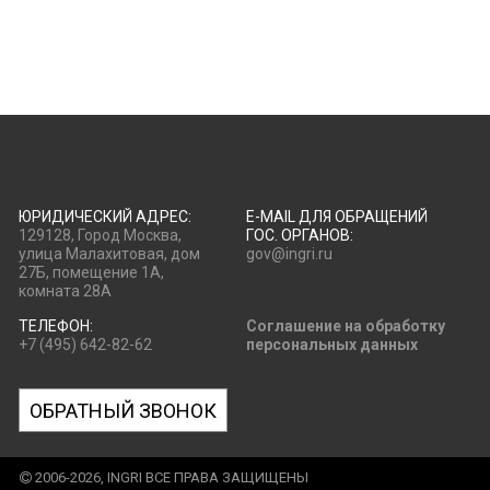
ЮРИДИЧЕСКИЙ АДРЕС:
E-MAIL ДЛЯ ОБРАЩЕНИЙ
129128, Город Москва,
ГОС. ОРГАНОВ:
улица Малахитовая, дом
gov@ingri.ru
27Б, помещение 1А,
комната 28А
ТЕЛЕФОН:
Соглашение на обработку
+7 (495) 642-82-62
персональных данных
ОБРАТНЫЙ ЗВОНОК
2006-2026, INGRI ВСЕ ПРАВА ЗАЩИЩЕНЫ