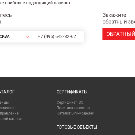
те наиболее подходящий вариант
тесь
Закажите
и
обратный зв
ОБРАТНЫЙ
+7 (495) 642-82-62
СКВА
АТАЛОГ
СЕРТИФИКАТЫ
енды
Сертификат ISO
значение
Политика качества
правление
Каталог BIM-моделей
арый каталог
ГОТОВЫЕ ОБЪЕКТЫ