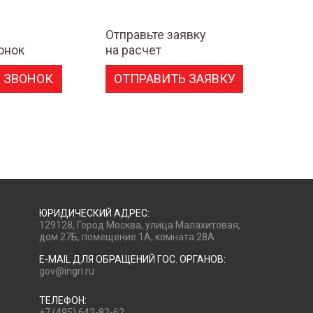
Отправьте заявку
онок
на расчет
 ЗВОНОК
ОТПРАВИТЬ ЗАЯВКУ
ЮРИДИЧЕСКИЙ АДРЕС:
129128, Город Москва, улица Малахитовая,
дом 27Б, помещение 1А, комната 28А
E-MAIL ДЛЯ ОБРАЩЕНИЙ ГОС. ОРГАНОВ:
gov@ingri.ru
ТЕЛЕФОН:
+7 (495) 642-82-62