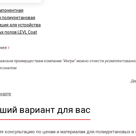
мпонентная
я полиуретановая
ция для устройства
х полов LEVL Coat
нее
важным преимуществам компании "Ингри" можно отнести укомплектован
рсоналом.
Ди
 карте
ший вариант для вас
те консультацию по ценам и материалам для полиуретановых и