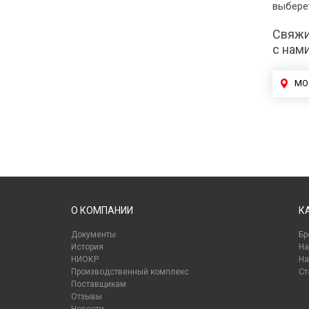
выбере
Свяжи
с нам
МО
О КОМПАНИИ
К
Документы
Бр
История
На
НИОКР
На
Производственный комплекс
Ст
Поставщикам
Отзывы
Новости