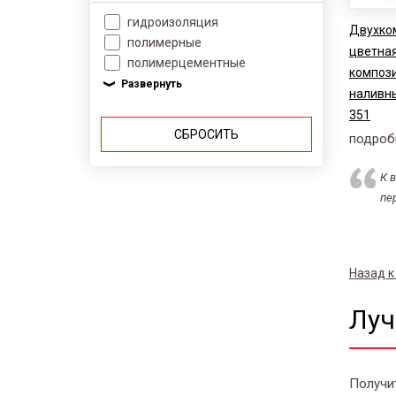
гидроизоляция
Двухко
полимерные
цветна
полимерцементные
компози
наливны
351
СБРОСИТЬ
подроб
К 
пе
Назад к
Луч
Получи