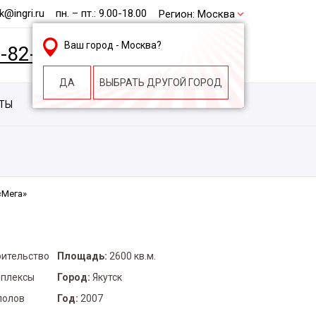
@ingri.ru
пн. – пт.: 9.00-18.00
Регион:
Москва
Ваш город -
Москва
?
2-82-62
БЕСПЛАТНАЯ КОНСУЛЬТАЦИЯ
ДА
ВЫБРАТЬ ДРУГОЙ ГОРОД
КТЫ
КОНТАКТЫ
СТРОИТЕЛЬНАЯ КОМПАНИЯ
«Мега»
оительство
Площадь:
2600 кв.м.
мплексы
Город:
Якутск
полов
Год:
2007