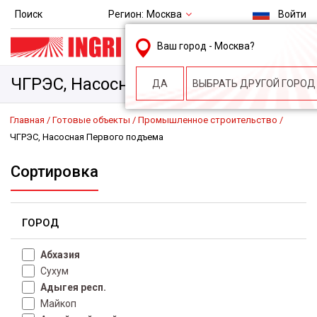
Регион:
Москва
Поиск
Войти
msk@ingri.ru
Ваш город -
Москва
?
пн. – пт.: 9.00-18.00
ЧГРЭС, Насосная Первого подъема
ДА
ВЫБРАТЬ ДРУГОЙ ГОРОД
Главная
Готовые объекты
Промышленное строительство
ЧГРЭС, Насосная Первого подъема
Сортировка
ГОРОД
Абхазия
Сухум
Адыгея респ.
Майкоп