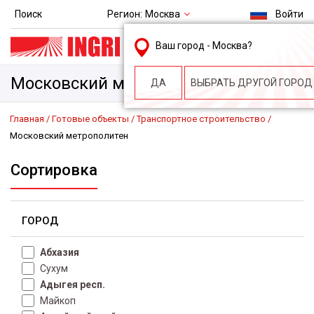
Регион:
Москва
Поиск
Войти
msk@ingri.ru
Ваш город -
Москва
?
пн. – пт.: 9.00-18.00
Московский метрополитен
ДА
ВЫБРАТЬ ДРУГОЙ ГОРОД
Главная
Готовые объекты
Транспортное строительство
Московский метрополитен
Сортировка
ГОРОД
Абхазия
Сухум
Адыгея респ.
Майкоп