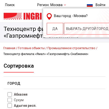
Регион:
Москва
Поиск
Войти
msk@ingri.ru
Ваш город -
Москва
?
пн. – пт.: 9.00-18.00
Техноцентр филиала «Ямал»
ДА
ВЫБРАТЬ ДРУГОЙ ГОРОД
«Газпромнефть-Снабжение»
Главная
Готовые объекты
Промышленное строительство
Техноцентр филиала «Ямал» «Газпромнефть-Снабжение»
Сортировка
ГОРОД
Абхазия
Сухум
Адыгея респ.