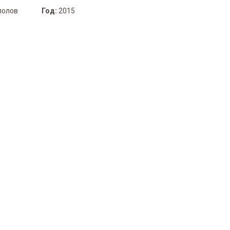
полов
Год:
2015