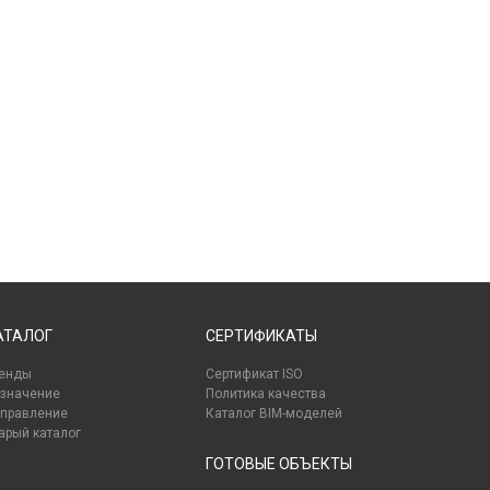
АТАЛОГ
СЕРТИФИКАТЫ
енды
Сертификат ISO
значение
Политика качества
правление
Каталог BIM-моделей
арый каталог
ГОТОВЫЕ ОБЪЕКТЫ