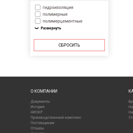
гидроизоляция
полимерные
полимерцементные
СБРОСИТЬ
О КОМПАНИИ
К
Документы
Бр
История
На
НИОКР
На
Производственный комплекс
Ст
Поставщикам
Отзывы