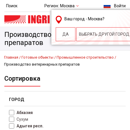
Регион:
Москва
Поиск
Войти
msk@ingri.ru
Ваш город -
Москва
?
пн. – пт.: 9.00-18.00
Производство ветеринарных
ДА
ВЫБРАТЬ ДРУГОЙ ГОРОД
препаратов
Главная
Готовые объекты
Промышленное строительство
Производство ветеринарных препаратов
Сортировка
ГОРОД
Абхазия
Сухум
Адыгея респ.