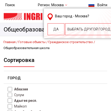
Регион:
Москва
Поиск
Войти
msk@ingri.ru
Ваш город -
Москва
?
пн. – пт.: 9.00-18.00
Общеобразовательная школа
ДА
ВЫБРАТЬ ДРУГОЙ ГОРОД
Главная
Готовые объекты
Гражданское строительство
Общеобразовательная школа
Сортировка
ГОРОД
Абхазия
Сухум
Адыгея респ.
Майкоп