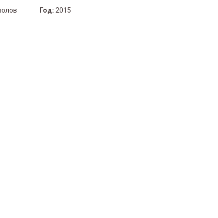
полов
Год:
2015