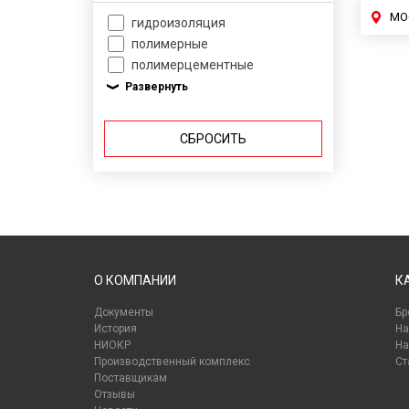
МО
гидроизоляция
полимерные
полимерцементные
СБРОСИТЬ
О КОМПАНИИ
К
Документы
Бр
История
На
НИОКР
На
Производственный комплекс
Ст
Поставщикам
Отзывы