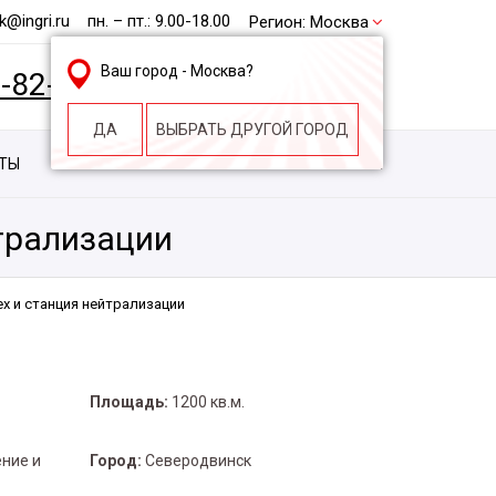
@ingri.ru
пн. – пт.: 9.00-18.00
Регион:
Москва
Ваш город -
Москва
?
2-82-62
БЕСПЛАТНАЯ КОНСУЛЬТАЦИЯ
ДА
ВЫБРАТЬ ДРУГОЙ ГОРОД
КТЫ
КОНТАКТЫ
СТРОИТЕЛЬНАЯ КОМПАНИЯ
трализации
ех и станция нейтрализации
Площадь:
1200 кв.м.
ние и
Город:
Северодвинск