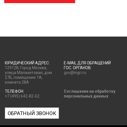
ЮРИДИЧЕСКИЙ АДРЕС:
E-MAIL ДЛЯ ОБРАЩЕНИЙ
129128, Город Москва,
ГОС. ОРГАНОВ:
улица Малахитовая, дом
gov@ingri.ru
27Б, помещение 1А,
комната 28А
ТЕЛЕФОН:
Соглашение на обработку
+7 (495) 642-82-62
персональных данных
ОБРАТНЫЙ ЗВОНОК