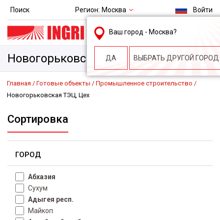
Регион:
Москва
Поиск
Войти
msk@ingri.ru
Ваш город -
Москва
?
пн. – пт.: 9.00-18.00
Новогорьковская ТЭЦ, Цех
ДА
ВЫБРАТЬ ДРУГОЙ ГОРОД
Главная
Готовые объекты
Промышленное строительство
Новогорьковская ТЭЦ, Цех
Сортировка
ГОРОД
Абхазия
Сухум
Адыгея респ.
Майкоп