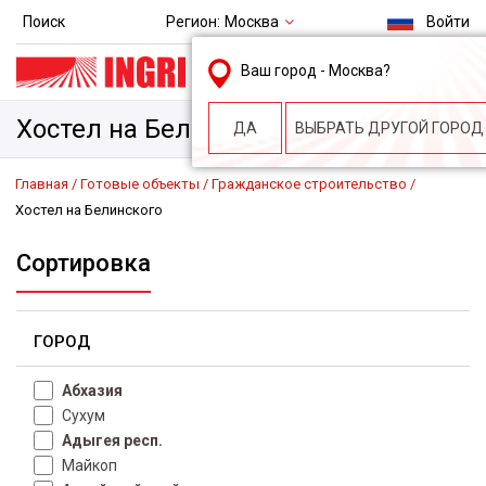
Регион:
Москва
Поиск
Войти
msk@ingri.ru
Ваш город -
Москва
?
пн. – пт.: 9.00-18.00
Хостел на Белинского
ДА
ВЫБРАТЬ ДРУГОЙ ГОРОД
Главная
Готовые объекты
Гражданское строительство
Хостел на Белинского
Сортировка
ГОРОД
Абхазия
Сухум
Адыгея респ.
Майкоп