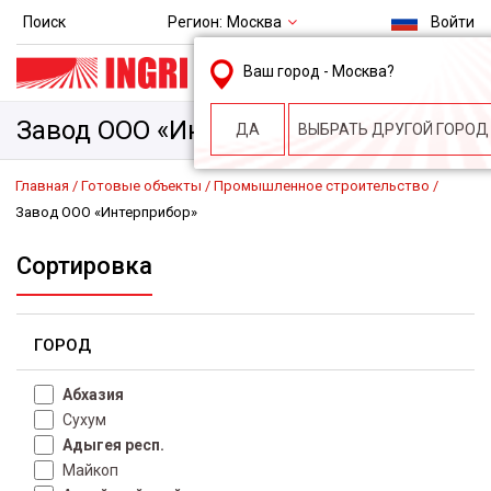
Регион:
Москва
Поиск
Войти
msk@ingri.ru
Ваш город -
Москва
?
пн. – пт.: 9.00-18.00
Завод ООО «Интерприбор»
ДА
ВЫБРАТЬ ДРУГОЙ ГОРОД
Главная
Готовые объекты
Промышленное строительство
Завод ООО «Интерприбор»
Сортировка
ГОРОД
Абхазия
Сухум
Адыгея респ.
Майкоп