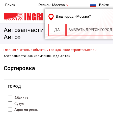
Регион:
Москва
Поиск
Войти
msk@ingri.ru
Ваш город -
Москва
?
пн. – пт.: 9.00-18.00
Автозапчасти ООО «Компания Лада-
ДА
ВЫБРАТЬ ДРУГОЙ ГОРОД
Авто»
Главная
Готовые объекты
Гражданское строительство
Автозапчасти ООО «Компания Лада-Авто»
Сортировка
ГОРОД
Абхазия
Сухум
Адыгея респ.