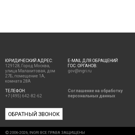
ЮРИДИЧЕСКИЙ АДРЕС:
E-MAIL ДЛЯ ОБРАЩЕНИЙ
129128, Город Москва,
ГОС. ОРГАНОВ:
улица Малахитовая, дом
gov@ingri.ru
27Б, помещение 1А,
комната 28А
ТЕЛЕФОН:
Соглашение на обработку
+7 (495) 642-82-62
персональных данных
ОБРАТНЫЙ ЗВОНОК
2006-2026, INGRI ВСЕ ПРАВА ЗАЩИЩЕНЫ