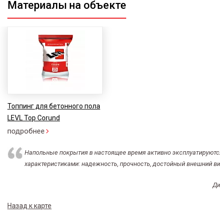
Материалы на объекте
Топпинг для бетонного пола
LEVL Top Corund
подробнее
Напольные покрытия в настоящее время активно эксплуатируютс
характеристиками: надежность, прочность, достойный внешний ви
Ди
Назад к карте