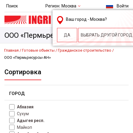
Регион:
Москва
Поиск
Войти
msk@ingri.ru
Ваш город -
Москва
?
пн. – пт.: 9.00-18.00
ООО «Пермьресурсы-АН»
ДА
ВЫБРАТЬ ДРУГОЙ ГОРОД
Главная
Готовые объекты
Гражданское строительство
ООО «Пермьресурсы-АН»
Сортировка
ГОРОД
Абхазия
Сухум
Адыгея респ.
Майкоп