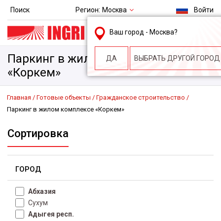
Регион:
Москва
Поиск
Войти
msk@ingri.ru
Ваш город -
Москва
?
пн. – пт.: 9.00-18.00
Паркинг в жилом комплексе
ДА
ВЫБРАТЬ ДРУГОЙ ГОРОД
«Коркем»
Главная
Готовые объекты
Гражданское строительство
Паркинг в жилом комплексе «Коркем»
Сортировка
ГОРОД
Абхазия
Сухум
Адыгея респ.