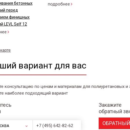
ивания бетонных
подробнее
ний перед
нием финишных
й LEVL Self 12
нее
 карте
ший вариант для вас
те консультацию по ценам и материалам для полиуретановых и
те наиболее подходящий вариант
тесь
Закажите
и
обратный зв
ОБРАТНЫЙ
+7 (495) 642-82-62
СКВА