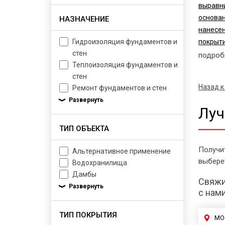
выравн
основа
НАЗНАЧЕНИЕ
нанесе
Гидроизоляция фундаментов и
покрыти
стен
подроб
Теплоизоляция фундаментов и
стен
Назад к
Ремонт фундаментов и стен
Луч
ТИП ОБЪЕКТА
Получи
Альтернативное применение
выбере
Водохранилища
Дамбы
Свяжи
с нам
ТИП ПОКРЫТИЯ
МО