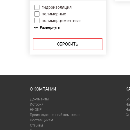
гидроизоляция
полимерные
полимерцементные
СБРОСИТЬ
О КОМПАНИИ
К
Документы
Бр
История
На
НИОКР
На
Производственный комплекс
Ст
Поставщикам
Отзывы