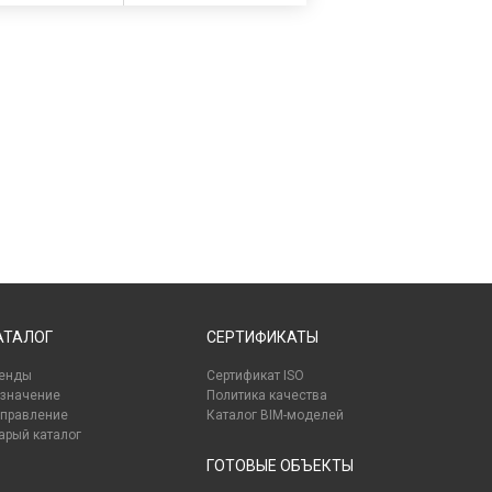
АТАЛОГ
СЕРТИФИКАТЫ
енды
Сертификат ISO
значение
Политика качества
правление
Каталог BIM-моделей
арый каталог
ГОТОВЫЕ ОБЪЕКТЫ