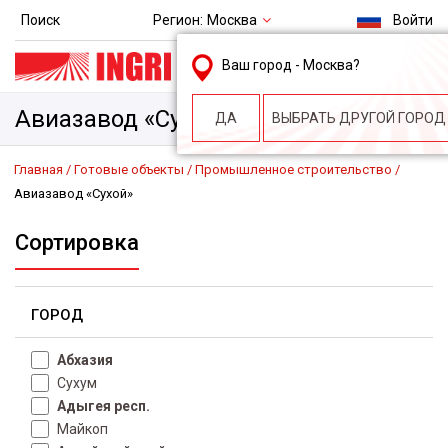
Регион:
Москва
Поиск
Войти
msk@ingri.ru
Ваш город -
Москва
?
пн. – пт.: 9.00-18.00
Авиазавод «Сухой»
ДА
ВЫБРАТЬ ДРУГОЙ ГОРОД
Главная
Готовые объекты
Промышленное строительство
Авиазавод «Сухой»
Сортировка
ГОРОД
Абхазия
Сухум
Адыгея респ.
Майкоп