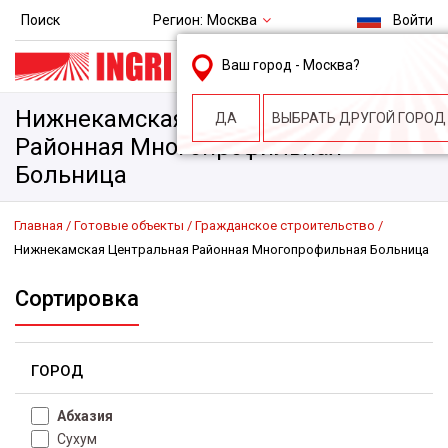
Регион:
Москва
Поиск
Войти
msk@ingri.ru
Ваш город -
Москва
?
пн. – пт.: 9.00-18.00
Нижнекамская Центральная
ДА
ВЫБРАТЬ ДРУГОЙ ГОРОД
Районная Многопрофильная
Больница
Главная
Готовые объекты
Гражданское строительство
Нижнекамская Центральная Районная Многопрофильная Больница
Сортировка
ГОРОД
Абхазия
Сухум