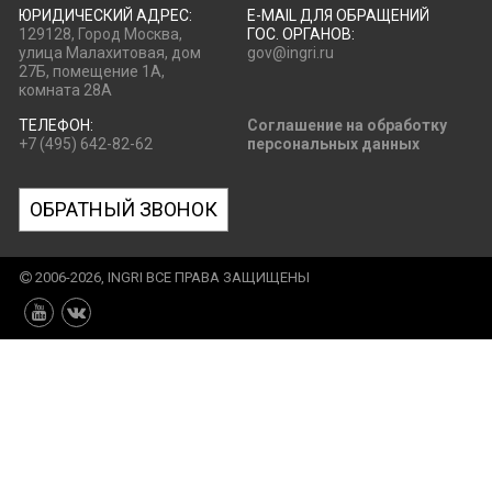
ЮРИДИЧЕСКИЙ АДРЕС:
E-MAIL ДЛЯ ОБРАЩЕНИЙ
129128, Город Москва,
ГОС. ОРГАНОВ:
улица Малахитовая, дом
gov@ingri.ru
27Б, помещение 1А,
комната 28А
ТЕЛЕФОН:
Соглашение на обработку
+7 (495) 642-82-62
персональных данных
ОБРАТНЫЙ ЗВОНОК
2006-2026, INGRI ВСЕ ПРАВА ЗАЩИЩЕНЫ