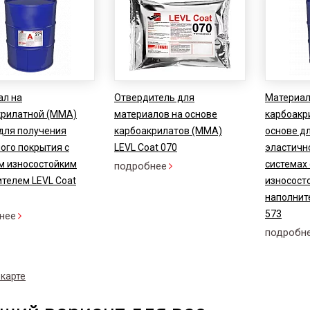
ал на
Отвердитель для
Материал
крилатной (ММА)
материалов на основе
карбоакр
для получения
карбоакрилатов (ММА)
основе д
ого покрытия с
LEVL Coat 070
эластичн
м износостойким
системах
подробнее
телем LEVL Coat
износост
наполнит
573
нее
подробн
 карте