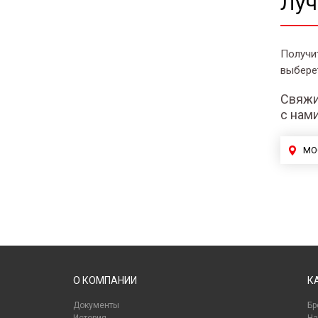
Луч
Получи
выбере
Свяжи
с нам
МО
О КОМПАНИИ
К
Документы
Бр