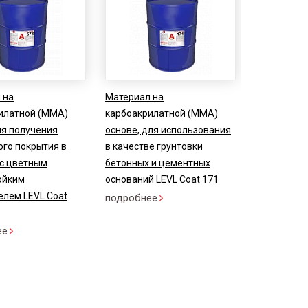
 на
Материал на
илатной (ММА)
карбоакрилатной (ММА)
ля получения
основе, для использования
ого покрытия в
в качестве грунтовки
 с цветным
бетонных и цементных
ойким
оснований LEVL Coat 171
елем LEVL Coat
подробнее
ее