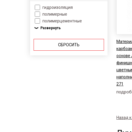
гидроизоляция
полимерные
полимерцементные
Матери
СБРОСИТЬ
карбоа
основе 
финишн
цветны
наполни
271
подроб
Назад к