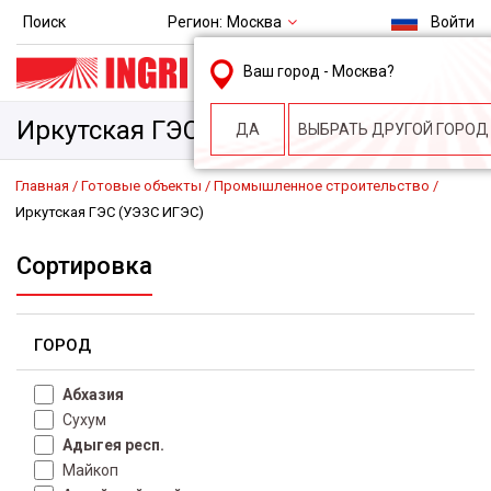
Регион:
Москва
Поиск
Войти
msk@ingri.ru
Ваш город -
Москва
?
пн. – пт.: 9.00-18.00
Иркутская ГЭС (УЭЗС ИГЭС)
ДА
ВЫБРАТЬ ДРУГОЙ ГОРОД
Главная
Готовые объекты
Промышленное строительство
Иркутская ГЭС (УЭЗС ИГЭС)
Сортировка
ГОРОД
Абхазия
Сухум
Адыгея респ.
Майкоп