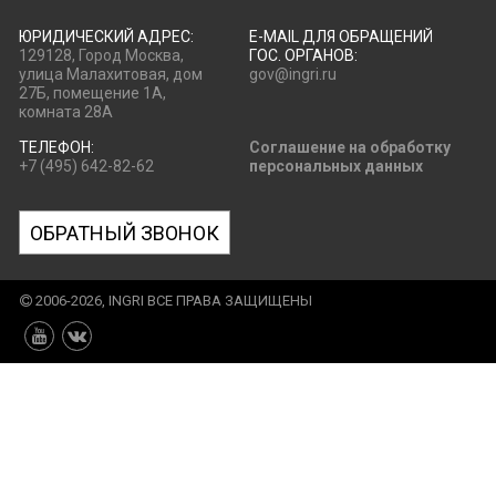
ЮРИДИЧЕСКИЙ АДРЕС:
E-MAIL ДЛЯ ОБРАЩЕНИЙ
129128, Город Москва,
ГОС. ОРГАНОВ:
улица Малахитовая, дом
gov@ingri.ru
27Б, помещение 1А,
комната 28А
ТЕЛЕФОН:
Соглашение на обработку
+7 (495) 642-82-62
персональных данных
ОБРАТНЫЙ ЗВОНОК
2006-2026, INGRI ВСЕ ПРАВА ЗАЩИЩЕНЫ