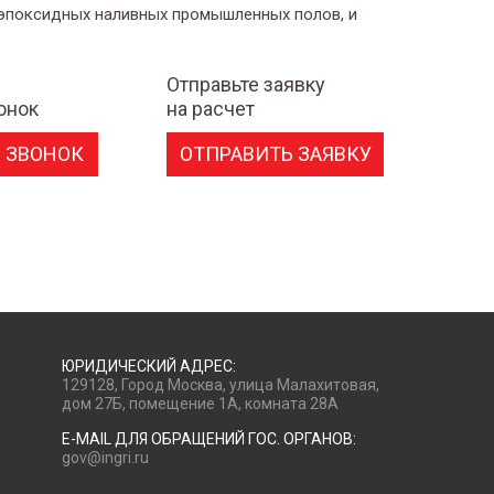
 эпоксидных наливных промышленных полов, и
Отправьте заявку
онок
на расчет
 ЗВОНОК
ОТПРАВИТЬ ЗАЯВКУ
ЮРИДИЧЕСКИЙ АДРЕС:
129128, Город Москва, улица Малахитовая,
дом 27Б, помещение 1А, комната 28А
E-MAIL ДЛЯ ОБРАЩЕНИЙ ГОС. ОРГАНОВ:
gov@ingri.ru