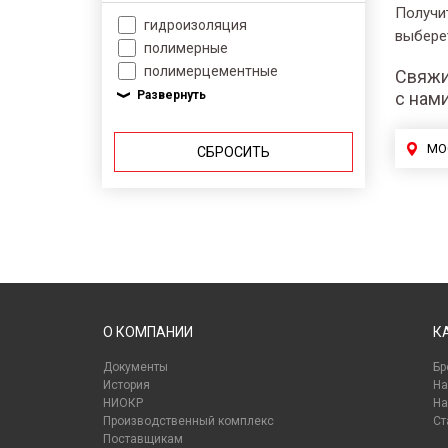
Получи
гидроизоляция
выбере
полимерные
полимерцементные
Свяжи
с нам
МО
СБРОСИТЬ
О КОМПАНИИ
К
Документы
Бр
История
На
НИОКР
На
Производственный комплекс
Ст
Поставщикам