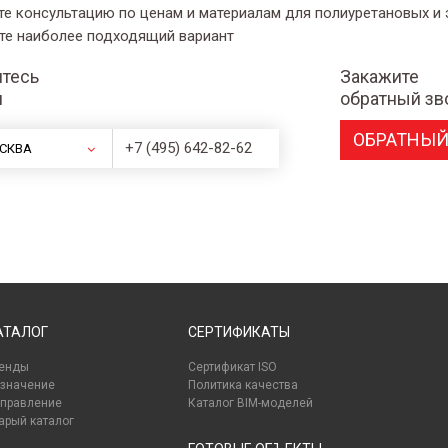
те консультацию по ценам и материалам для полиуретановых и
те наиболее подходящий вариант
тесь
Закажите
и
обратный зв
ОБРАТНЫЙ
+7 (495) 642-82-62
СКВА
АТАЛОГ
СЕРТИФИКАТЫ
енды
Сертификат ISO
значение
Политика качества
правление
Каталог BIM-моделей
арый каталог