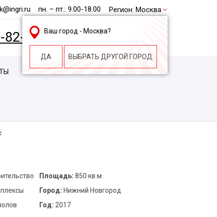
@ingri.ru
пн. – пт.: 9.00-18.00
Регион:
Москва
Ваш город -
Москва
?
2-82-62
БЕСПЛАТНАЯ КОНСУЛЬТАЦИЯ
ДА
ВЫБРАТЬ ДРУГОЙ ГОРОД
КТЫ
КОНТАКТЫ
СТРОИТЕЛЬНАЯ КОМПАНИЯ
с
оительство
Площадь:
850 кв.м.
мплексы
Город:
Нижний Новгород
полов
Год:
2017