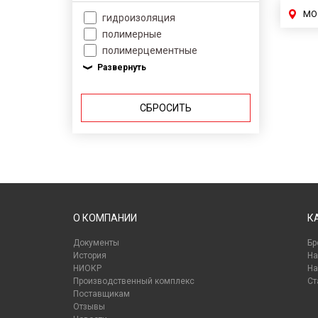
МО
гидроизоляция
полимерные
полимерцементные
СБРОСИТЬ
О КОМПАНИИ
К
Документы
Бр
История
На
НИОКР
На
Производственный комплекс
Ст
Поставщикам
Отзывы