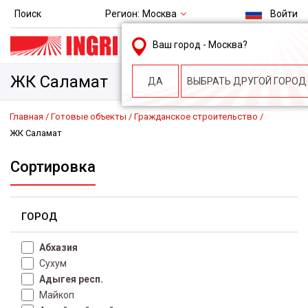
Регион:
Москва
Поиск
Войти
msk@ingri.ru
Ваш город -
Москва
?
пн. – пт.: 9.00-18.00
ЖК Саламат
ДА
ВЫБРАТЬ ДРУГОЙ ГОРОД
Главная
Готовые объекты
Гражданское строительство
ЖК Саламат
Сортировка
ГОРОД
Абхазия
Сухум
Адыгея респ.
Майкоп