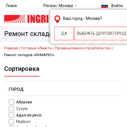
Регион:
Москва
Поиск
Войти
msk@ingri.ru
Ваш город -
Москва
?
пн. – пт.: 9.00-18.00
Ремонт складов «ИНМАРКО»
ДА
ВЫБРАТЬ ДРУГОЙ ГОРОД
Главная
Готовые объекты
Промышленное строительство
Ремонт складов «ИНМАРКО»
Сортировка
ГОРОД
Абхазия
Сухум
Адыгея респ.
Майкоп