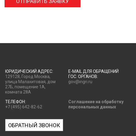
ОТПРАВИТЬ ЗАЯВКУ
ЮРИДИЧЕСКИЙ АДРЕС:
E-MAIL ДЛЯ ОБРАЩЕНИЙ
129128, Город Москва,
ГОС. ОРГАНОВ:
улица Малахитовая, дом
gov@ingri.ru
27Б, помещение 1А,
комната 28А
ТЕЛЕФОН:
Соглашение на обработку
+7 (495) 642-82-62
персональных данных
ОБРАТНЫЙ ЗВОНОК