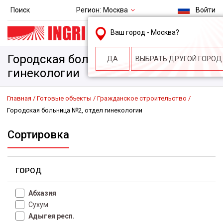
Регион:
Москва
Поиск
Войти
msk@ingri.ru
Ваш город -
Москва
?
пн. – пт.: 9.00-18.00
Городская больница №2, отдел
ДА
ВЫБРАТЬ ДРУГОЙ ГОРОД
гинекологии
Главная
Готовые объекты
Гражданское строительство
Городская больница №2, отдел гинекологии
Сортировка
ГОРОД
Абхазия
Сухум
Адыгея респ.