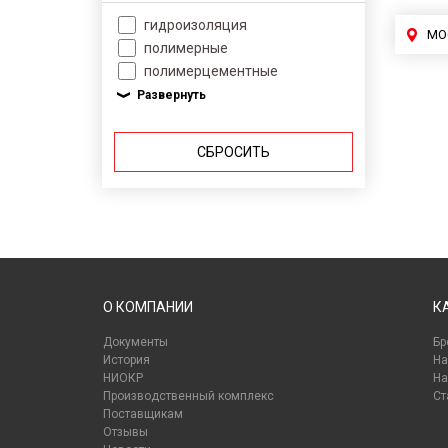
гидроизоляция
МО
полимерные
полимерцементные
СБРОСИТЬ
О КОМПАНИИ
К
Документы
Бр
История
На
НИОКР
На
Производственный комплекс
Ст
Поставщикам
Отзывы