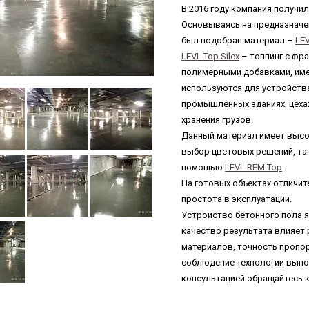
В 2016 году компания получи
Основываясь на предназначе
был подобран материал –
LEV
LEVL Top Silex
– топпинг с фр
полимерными добавками, име
используются для устройств
промышленных зданиях, цехах,
хранения грузов.
Данный материал имеет высо
выбор цветовых решений, та
помощью
LEVL REM Top
.
На готовых объектах отличит
простота в эксплуатации.
Устройство бетонного пола 
качество результата влияет
материалов, точность пропор
соблюдение технологии выпол
консультацией обращайтесь 