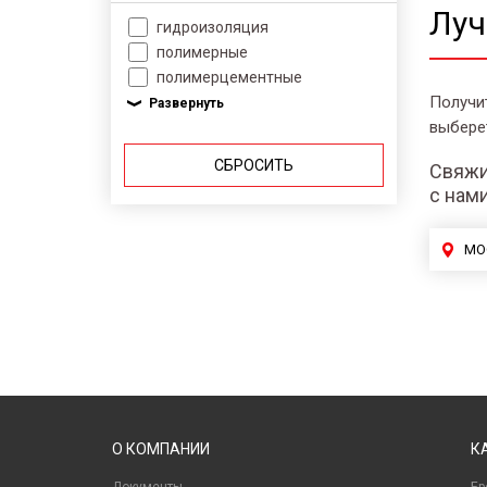
Луч
гидроизоляция
полимерные
полимерцементные
Получи
выбере
СБРОСИТЬ
Свяжи
с нам
МО
О КОМПАНИИ
К