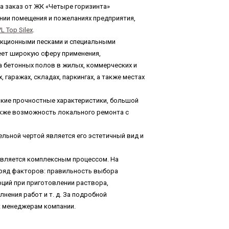
ла заказ от ЖК «Четыре горизинта»
нии помещения и пожеланиях предприятия,
L Top Silex
.
акционными песками и специальными
ет широкую сферу применения,
а бетонных полов в жилых, коммерческих и
 гаражах, складах, паркингах, а также местах
кие прочностные характеристики, большой
кже возможность локального ремонта с
ельной чертой является его эстетичный вид и
является комплексным процессом. На
 ряд факторов: правильность выбора
ций при приготовлении раствора,
нения работ и т. д. За подробной
к менеджерам компании.