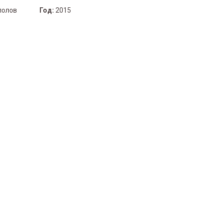
полов
Год:
2015