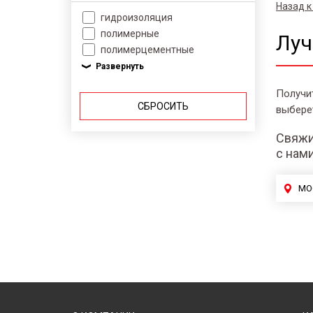
Назад к
гидроизоляция
полимерные
Луч
полимерцементные
Получи
СБРОСИТЬ
выбере
Свяжи
с нам
МО