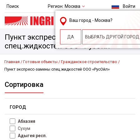
Регион:
Москва
Поиск
Войти
msk@ingri.ru
Ваш город -
Москва
?
пн. – пт.: 9.00-18.00
Пункт экспресс-замены
ДА
ВЫБРАТЬ ДРУГОЙ ГОРОД
спец.жидкостей ООО «РусОйл»
Главная
Готовые объекты
Гражданское строительство
Пункт экспресс-замены спец.жидкостей ООО «РусОйл»
Сортировка
ГОРОД
Абхазия
Сухум
Адыгея респ.