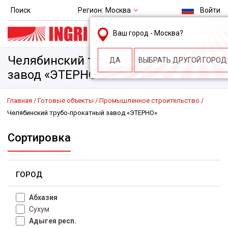
Регион:
Москва
Поиск
Войти
msk@ingri.ru
Ваш город -
Москва
?
пн. – пт.: 9.00-18.00
Челябинский трубо-прокатный
ДА
ВЫБРАТЬ ДРУГОЙ ГОРОД
завод «ЭТЕРНО»
Главная
Готовые объекты
Промышленное строительство
Челябинский трубо-прокатный завод «ЭТЕРНО»
Сортировка
ГОРОД
Абхазия
Сухум
Адыгея респ.