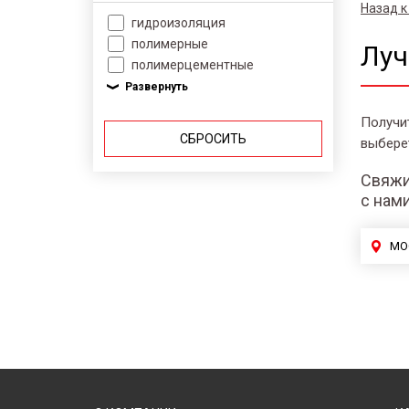
Назад к
гидроизоляция
полимерные
Луч
полимерцементные
Получи
СБРОСИТЬ
выбере
Свяжи
с нам
МО