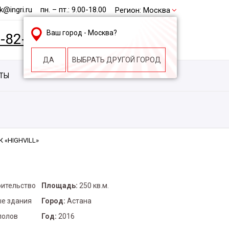
@ingri.ru
пн. – пт.: 9.00-18.00
Регион:
Москва
Ваш город -
Москва
?
2-82-62
БЕСПЛАТНАЯ КОНСУЛЬТАЦИЯ
ДА
ВЫБРАТЬ ДРУГОЙ ГОРОД
КТЫ
КОНТАКТЫ
СТРОИТЕЛЬНАЯ КОМПАНИЯ
К «HIGHVILL»
оительство
Площадь:
250 кв.м.
е здания
Город:
Астана
полов
Год:
2016