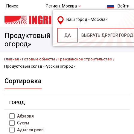
Регион:
Москва
Поиск
Войти
msk@ingri.ru
Ваш город -
Москва
?
пн. – пт.: 9.00-18.00
Продуктовый склад «Русский
ДА
ВЫБРАТЬ ДРУГОЙ ГОРОД
огород»
Главная
Готовые объекты
Гражданское строительство
Продуктовый склад «Русский огород»
Сортировка
ГОРОД
Абхазия
Сухум
Адыгея респ.