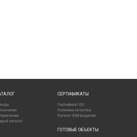
АТАЛОГ
СЕРТИФИКАТЫ
енды
Сертификат ISO
значение
Политика качества
правление
Каталог BIM-моделей
арый каталог
ГОТОВЫЕ ОБЪЕКТЫ