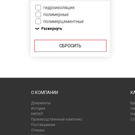
гидроизоляция
полимерные
полимерцементные
СБРОСИТЬ
О КОМПАНИИ
К
Документы
Бр
История
На
НИОКР
На
Производственный комплекс
Ст
Поставщикам
Отзывы