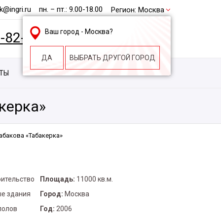
@ingri.ru
пн. – пт.: 9.00-18.00
Регион:
Москва
Ваш город -
Москва
?
2-82-62
БЕСПЛАТНАЯ КОНСУЛЬТАЦИЯ
ДА
ВЫБРАТЬ ДРУГОЙ ГОРОД
КТЫ
КОНТАКТЫ
СТРОИТЕЛЬНАЯ КОМПАНИЯ
керка»
абакова «Табакерка»
оительство
Площадь:
11000 кв.м.
е здания
Город:
Москва
полов
Год:
2006