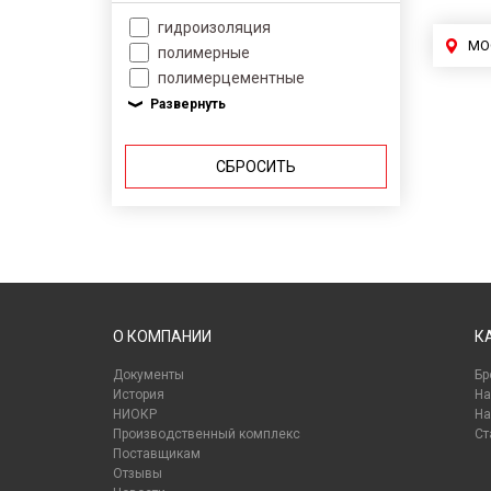
гидроизоляция
МО
полимерные
полимерцементные
СБРОСИТЬ
О КОМПАНИИ
К
Документы
Бр
История
На
НИОКР
На
Производственный комплекс
Ст
Поставщикам
Отзывы