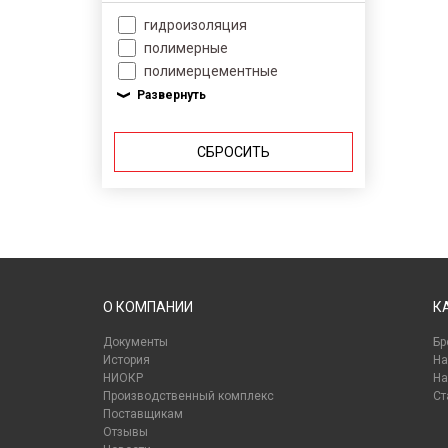
гидроизоляция
полимерные
полимерцементные
СБРОСИТЬ
О КОМПАНИИ
К
Документы
Бр
История
На
НИОКР
На
Производственный комплекс
Ст
Поставщикам
Отзывы