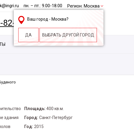
@ingri.ru
пн. – пт.: 9.00-18.00
Регион:
Москва
Ваш город -
Москва
?
2-82-62
БЕСПЛАТНАЯ КОНСУЛЬТАЦИЯ
ДА
ВЫБРАТЬ ДРУГОЙ ГОРОД
КТЫ
КОНТАКТЫ
СТРОИТЕЛЬНАЯ КОМПАНИЯ
Буденого
оительство
Площадь:
400 кв.м.
е здания
Город:
Санкт-Петербург
полов
Год:
2015