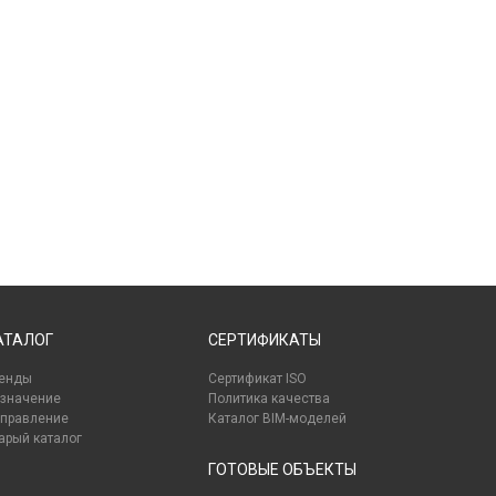
АТАЛОГ
СЕРТИФИКАТЫ
енды
Сертификат ISO
значение
Политика качества
правление
Каталог BIM-моделей
арый каталог
ГОТОВЫЕ ОБЪЕКТЫ