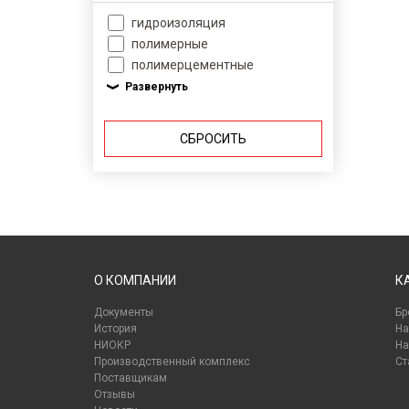
гидроизоляция
полимерные
полимерцементные
СБРОСИТЬ
О КОМПАНИИ
К
Документы
Бр
История
На
НИОКР
На
Производственный комплекс
Ст
Поставщикам
Отзывы