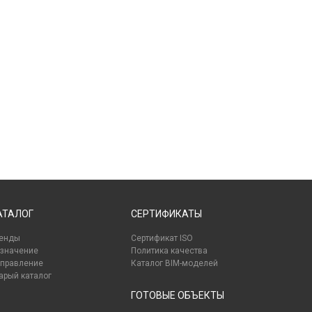
АТАЛОГ
СЕРТИФИКАТЫ
енды
Сертификат ISO
значение
Политика качества
правление
Каталог BIM-моделей
арый каталог
ГОТОВЫЕ ОБЪЕКТЫ