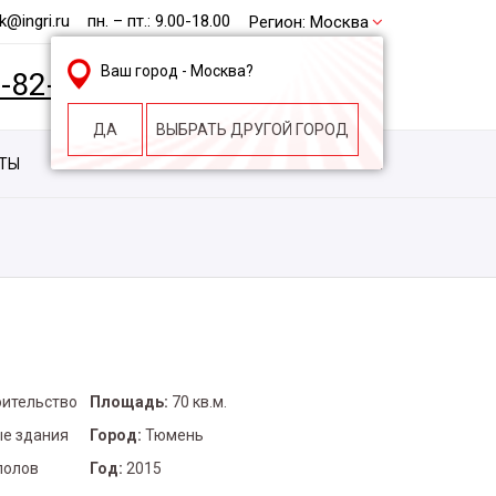
@ingri.ru
пн. – пт.: 9.00-18.00
Регион:
Москва
Ваш город -
Москва
?
2-82-62
БЕСПЛАТНАЯ КОНСУЛЬТАЦИЯ
ДА
ВЫБРАТЬ ДРУГОЙ ГОРОД
КТЫ
КОНТАКТЫ
СТРОИТЕЛЬНАЯ КОМПАНИЯ
оительство
Площадь:
70 кв.м.
е здания
Город:
Тюмень
полов
Год:
2015