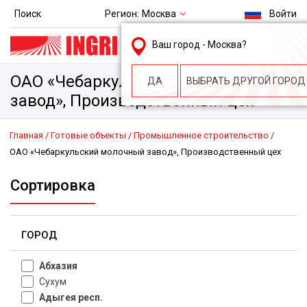
Регион:
Москва
Поиск
Войти
msk@ingri.ru
Ваш город -
Москва
?
пн. – пт.: 9.00-18.00
ОАО «Чебаркульский молочный
ДА
ВЫБРАТЬ ДРУГОЙ ГОРОД
завод», Производственный цех
Главная
Готовые объекты
Промышленное строительство
ОАО «Чебаркульский молочный завод», Производственный цех
Сортировка
ГОРОД
Абхазия
Сухум
Адыгея респ.