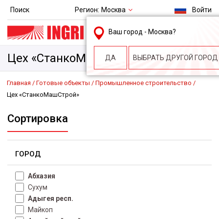
Регион:
Москва
Поиск
Войти
msk@ingri.ru
Ваш город -
Москва
?
пн. – пт.: 9.00-18.00
Цех «СтанкоМашСтрой»
ДА
ВЫБРАТЬ ДРУГОЙ ГОРОД
Главная
Готовые объекты
Промышленное строительство
Цех «СтанкоМашСтрой»
Сортировка
ГОРОД
Абхазия
Сухум
Адыгея респ.
Майкоп