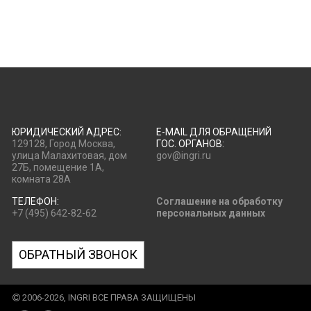
ЮРИДИЧЕСКИЙ АДРЕС:
E-MAIL ДЛЯ ОБРАЩЕНИЙ
129128, Город Москва,
ГОС. ОРГАНОВ:
улица Малахитовая, дом
gov@ingri.ru
27Б, помещение 1А,
комната 28А
ТЕЛЕФОН:
Соглашение на обработку
+7 (495) 642-82-62
персональных данных
ОБРАТНЫЙ ЗВОНОК
2006-2026, INGRI ВСЕ ПРАВА ЗАЩИЩЕНЫ