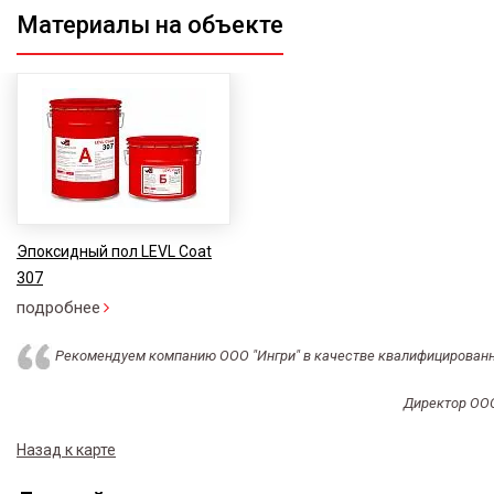
Материалы на объекте
Эпоксидный пол LEVL Coat
307
подробнее
Рекомендуем компанию ООО "Ингри" в качестве квалифицированно
Директор ООО
Назад к карте