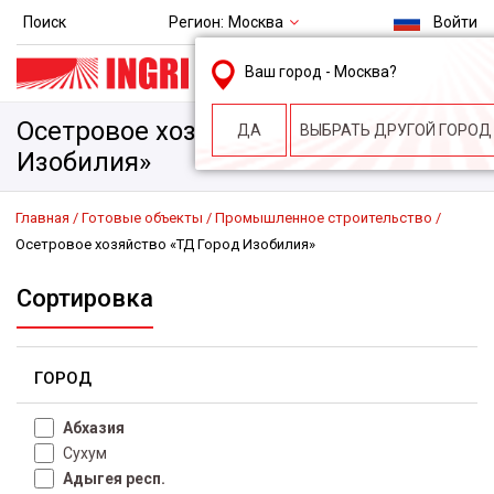
Регион:
Москва
Поиск
Войти
msk@ingri.ru
Ваш город -
Москва
?
пн. – пт.: 9.00-18.00
Осетровое хозяйство «ТД Город
ДА
ВЫБРАТЬ ДРУГОЙ ГОРОД
Изобилия»
Главная
Готовые объекты
Промышленное строительство
Осетровое хозяйство «ТД Город Изобилия»
Сортировка
ГОРОД
Абхазия
Сухум
Адыгея респ.