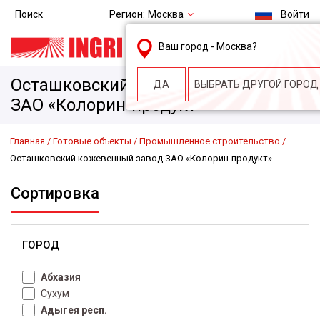
Регион:
Москва
Поиск
Войти
msk@ingri.ru
Ваш город -
Москва
?
пн. – пт.: 9.00-18.00
Осташковский кожевенный завод
ДА
ВЫБРАТЬ ДРУГОЙ ГОРОД
ЗАО «Колорин-продукт»
Главная
Готовые объекты
Промышленное строительство
Осташковский кожевенный завод ЗАО «Колорин-продукт»
Сортировка
ГОРОД
Абхазия
Сухум
Адыгея респ.