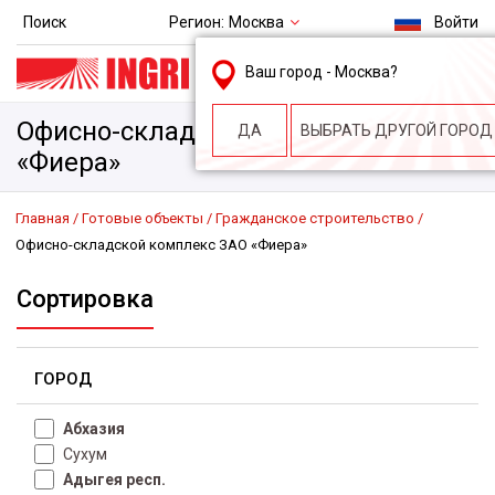
Регион:
Москва
Поиск
Войти
msk@ingri.ru
Ваш город -
Москва
?
пн. – пт.: 9.00-18.00
Офисно-складской комплекс ЗАО
ДА
ВЫБРАТЬ ДРУГОЙ ГОРОД
«Фиера»
Главная
Готовые объекты
Гражданское строительство
Офисно-складской комплекс ЗАО «Фиера»
Сортировка
ГОРОД
Абхазия
Сухум
Адыгея респ.