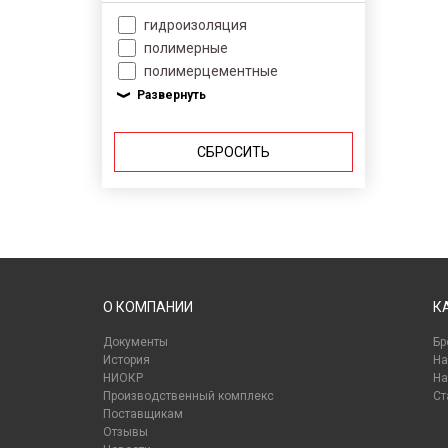
гидроизоляция
полимерные
полимерцементные
СБРОСИТЬ
О КОМПАНИИ
К
Документы
Бр
История
На
НИОКР
На
Производственный комплекс
Ст
Поставщикам
Отзывы