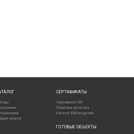
АТАЛОГ
СЕРТИФИКАТЫ
енды
Сертификат ISO
значение
Политика качества
правление
Каталог BIM-моделей
арый каталог
ГОТОВЫЕ ОБЪЕКТЫ