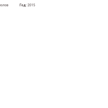
полов
Год:
2015