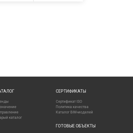
АТАЛОГ
СЕРТИФИКАТЫ
енды
Сертификат ISO
значение
Политика качества
правление
Каталог BIM-моделей
арый каталог
ГОТОВЫЕ ОБЪЕКТЫ