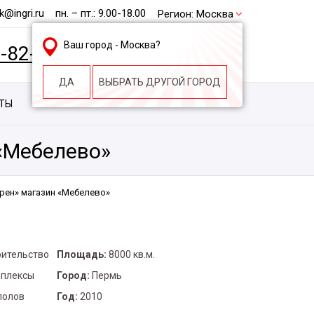
@ingri.ru
пн. – пт.: 9.00-18.00
Регион:
Москва
Ваш город -
Москва
?
2-82-62
БЕСПЛАТНАЯ КОНСУЛЬТАЦИЯ
ДА
ВЫБРАТЬ ДРУГОЙ ГОРОД
КТЫ
КОНТАКТЫ
СТРОИТЕЛЬНАЯ КОМПАНИЯ
«Мебелево»
рен» магазин «Мебелево»
оительство
Площадь:
8000 кв.м.
мплексы
Город:
Пермь
полов
Год:
2010