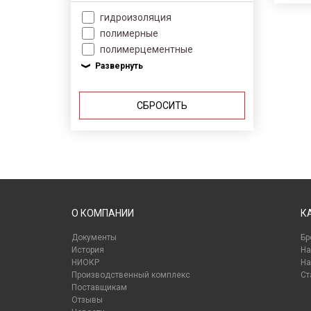
гидроизоляция
полимерные
полимерцементные
СБРОСИТЬ
О КОМПАНИИ
К
Документы
Бр
История
На
НИОКР
На
Производственный комплекс
Ст
Поставщикам
Отзывы