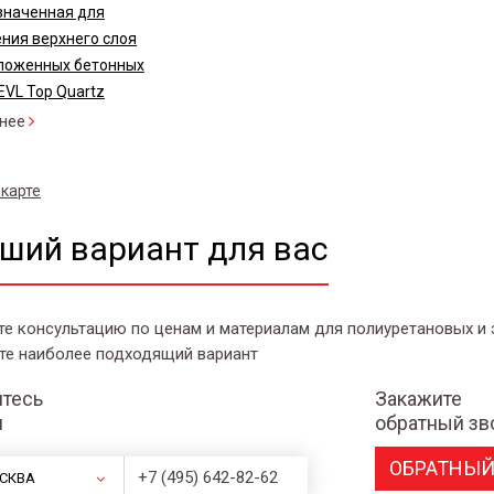
значенная для
ния верхнего слоя
ложенных бетонных
EVL Top Quartz
нее
 карте
ший вариант для вас
те консультацию по ценам и материалам для полиуретановых и
те наиболее подходящий вариант
тесь
Закажите
и
обратный зв
ОБРАТНЫЙ
+7 (495) 642-82-62
СКВА