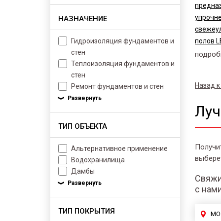
предна
упрочне
НАЗНАЧЕНИЕ
свежеу
Гидроизоляция фундаментов и
полов L
стен
подроб
Теплоизоляция фундаментов и
стен
Назад к
Ремонт фундаментов и стен
Луч
ТИП ОБЪЕКТА
Получи
Альтернативное применение
выбере
Водохранилища
Дамбы
Свяжи
с нам
ТИП ПОКРЫТИЯ
МО