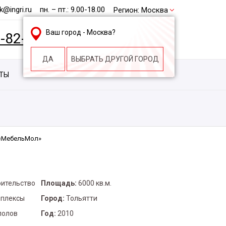
@ingri.ru
пн. – пт.: 9.00-18.00
Регион:
Москва
Ваш город -
Москва
?
2-82-62
БЕСПЛАТНАЯ КОНСУЛЬТАЦИЯ
ДА
ВЫБРАТЬ ДРУГОЙ ГОРОД
КТЫ
КОНТАКТЫ
СТРОИТЕЛЬНАЯ КОМПАНИЯ
 «МебельМол»
оительство
Площадь:
6000 кв.м.
мплексы
Город:
Тольятти
полов
Год:
2010