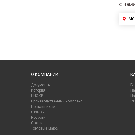
с нам
МО
О КОМПАНИИ
К
Документы
Бр
История
На
НИОКР
На
Производственный комплекс
Ст
Поставщикам
Отзывы
Новости
Статьи
Торговые марки