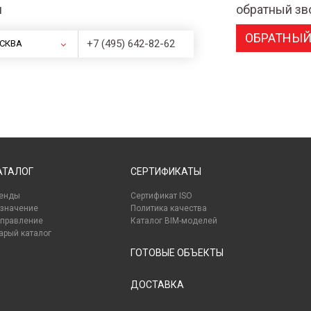
и
обратный зв
ОБРАТНЫЙ
+7 (495) 642-82-62
СКВА
АТАЛОГ
СЕРТИФИКАТЫ
енды
Сертификат ISO
значение
Политика качества
правление
Каталог BIM-моделей
арый каталог
ГОТОВЫЕ ОБЪЕКТЫ
ДОСТАВКА