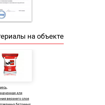
ериалы на объекте
месь,
значенная для
ния верхнего слоя
ложенных бетонных