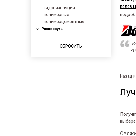
полов L
гидроизоляция
подроб
полимерные
полимерцементные
По
СБРОСИТЬ
ка
Назад к
Луч
Получи
выбере
Свяжи